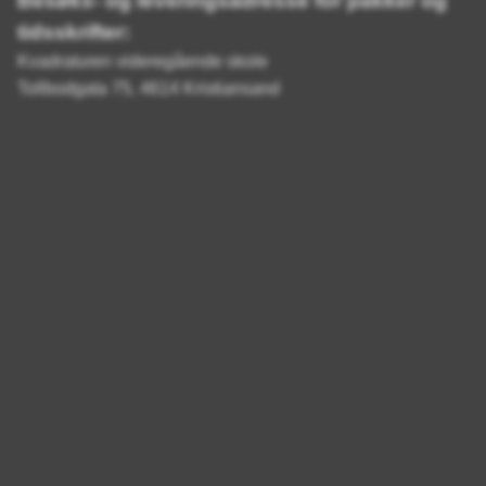
Besøks- og leveringsadresse for pakker og
tidsskrifter:
Kvadraturen videregående skole
Tollbodgata 75, 4614 Kristiansand