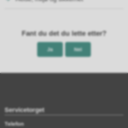
Fant du det du lette etter?
Ja
Nei
Servicetorget
Telefon