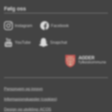
Følg oss
Instagram
Facebook
YouTube
Snapchat
Personvern og innsyn
Informasjonskapsler (cookies)
Design og utvikling: ACOS