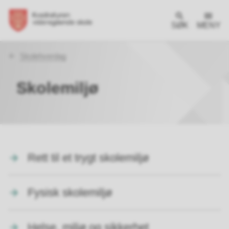
SØK
MENY
Du
Skolehverdag
er
her:
Skolemiljø
Rett til et trygt skolemiljø
Fysisk skolemiljø
Helse, miljø og sikkerhet