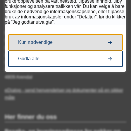
brukeropplevelsen på vårt nettsted, tilpasse innhold, tilby
Send e-post:
kontakt@kvadraturen.vgs.no
funksjoner og analysere trafikken vår. Du kan velge å bare
bruke de nødvendige informasjonskapslene, eller tilpasse
bruk av informasjonskapsler under “Detaljer”, før du klikker
Organisasjonsnummer: 921 707 134
på “Jeg godtar utvalgte”.
Fakturaadresse:
EHF: 921 707 134
Kun nødvendige
Fakturering til Agder fylkeskommune
Agder fylkeskommune
Godta alle
Fakturamottak
Postboks 788 Stoa
4809 Arendal
eDialog - send henvendelser og dokumenter på en sikker
måte
Her finner du oss