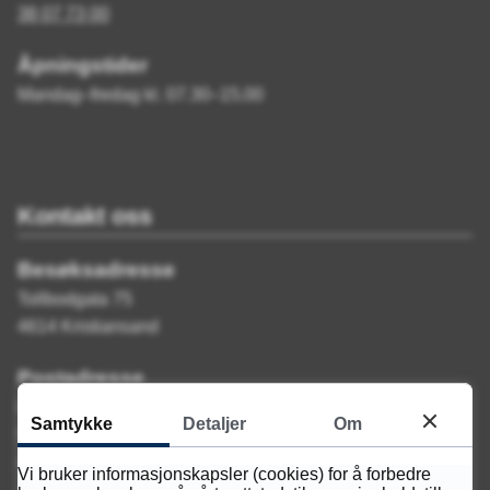
38 07 73 00
Åpningstider
Mandag–fredag kl. 07.30–15.00
Kontakt oss
Besøksadresse
Tollbodgata 75
4614 Kristiansand
Postadresse
Kvadraturen videregående skole
Samtykke
Detaljer
Om
Postboks 788 Stoa
4809 Arendal
Vi bruker informasjonskapsler (cookies) for å forbedre