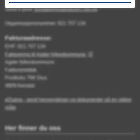
Send e-post:
kontakt@kvadraturen.vgs.no
Organisasjonsnummer: 921 707 134
Fakturaadresse:
EHF: 921 707 134
Fakturering til Agder fylkeskommune
Agder fylkeskommune
Fakturamottak
Postboks 788 Stoa
4809 Arendal
eDialog - send henvendelser og dokumenter på en sikker
måte
Her finner du oss