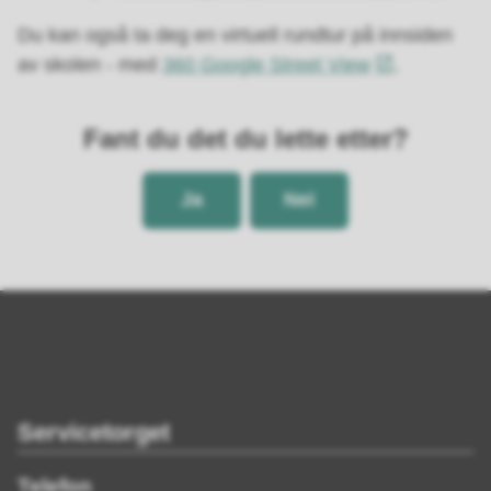
Du kan også ta deg en virtuell rundtur på innsiden
av skolen - med
360 Google Street View
.
Fant du det du lette etter?
Ja
Nei
Servicetorget
Telefon