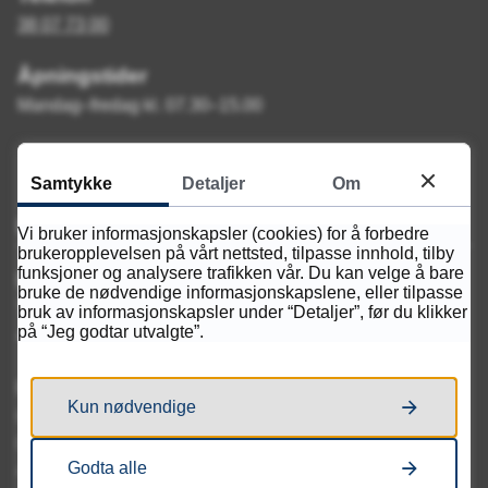
38 07 73 00
Åpningstider
Mandag–fredag kl. 07.30–15.00
Samtykke
Detaljer
Om
Kontakt oss
Vi bruker informasjonskapsler (cookies) for å forbedre
brukeropplevelsen på vårt nettsted, tilpasse innhold, tilby
funksjoner og analysere trafikken vår. Du kan velge å bare
Besøksadresse
bruke de nødvendige informasjonskapslene, eller tilpasse
Tollbodgata 75
bruk av informasjonskapsler under “Detaljer”, før du klikker
på “Jeg godtar utvalgte”.
4614 Kristiansand
Postadresse
Kun nødvendige
Kvadraturen videregående skole
Postboks 788 Stoa
Godta alle
4809 Arendal