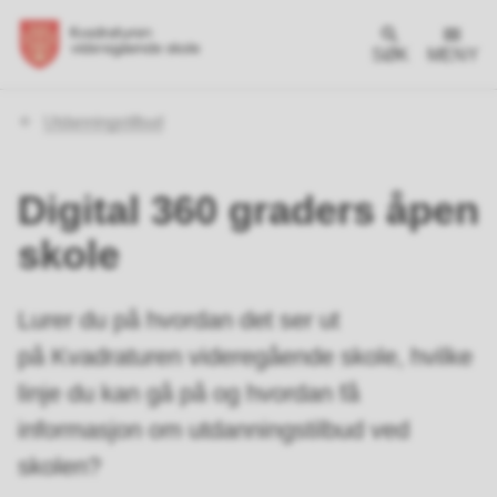
SØK
MENY
Du
Utdanningstilbud
er
her:
Digital 360 graders åpen
skole
Lurer du på hvordan det ser ut
på Kvadraturen videregående skole, hvilke
linje du kan gå på og hvordan få
informasjon om utdanningstilbud ved
skolen?