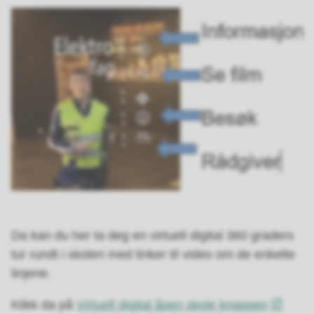
Da kan du her ta deg en virtuell digital 360 graders
tur rundt i skolen med linker til video om de enkelte
linjene.
Klikk da på
Virtuell digital åpen skole knappen