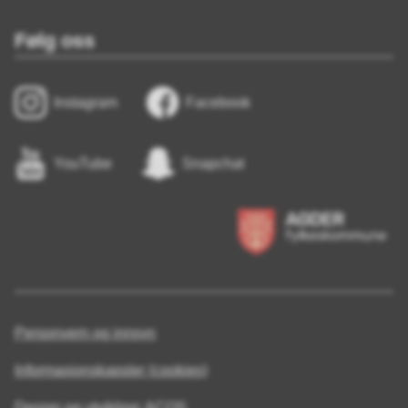
Følg oss
Instagram
Facebook
YouTube
Snapchat
Personvern og innsyn
Informasjonskapsler (cookies)
Design og utvikling: ACOS