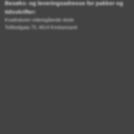
Besøks- og leveringsadresse for pakker og
tidsskrifter:
Kvadraturen videregående skole
Tollbodgata 75, 4614 Kristiansand