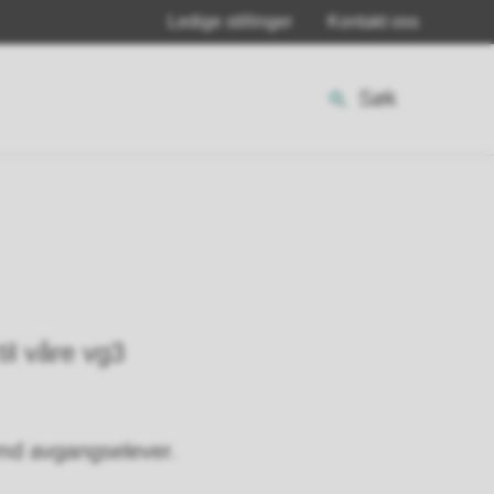
Ledige stillinger
Kontakt oss
Søk
il våre vg3
 md avgangselever.