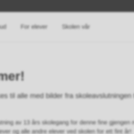
bud
For elever
Skolen vår
mer!
til alle med bilder fra skoleavslutningen t
tning av 13 års skolegang for denne fine gjengen
ever og alle andre elever ved skolen for ett fint år!