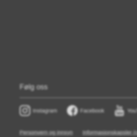
Følg oss
Instagram
Facebook
You
Personvern og innsyn
Informasjonskapsler (