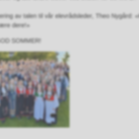
g av talen til vår elevrådsleder, Theo Nygård: «
være dere!»
n GOD SOMMER!