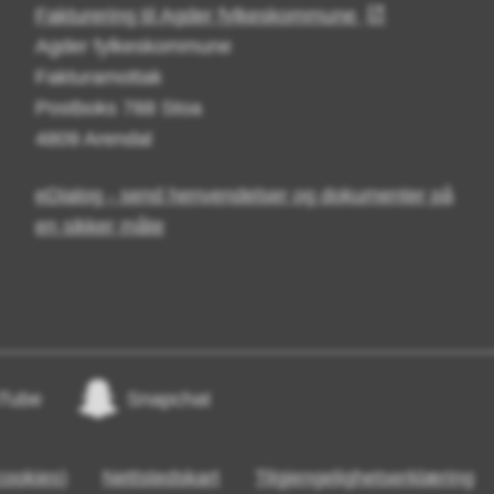
Fakturering til Agder fylkeskommune
Agder fylkeskommune
Fakturamottak
Postboks 788 Stoa
4809 Arendal
eDialog - send henvendelser og dokumenter på
en sikker måte
Tube
Snapchat
cookies)
Nettstedskart
Tilgjengelighetserklæring