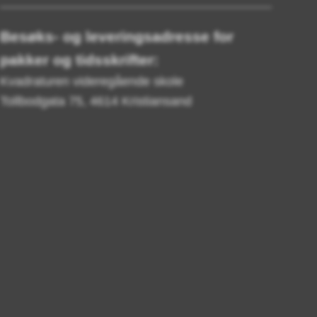
Besøks- og leveringsadresse for
pakker og tidsskrifter:
Kvadraturen videregående skole
Tollbodgata 75, 4614 Kristiansand