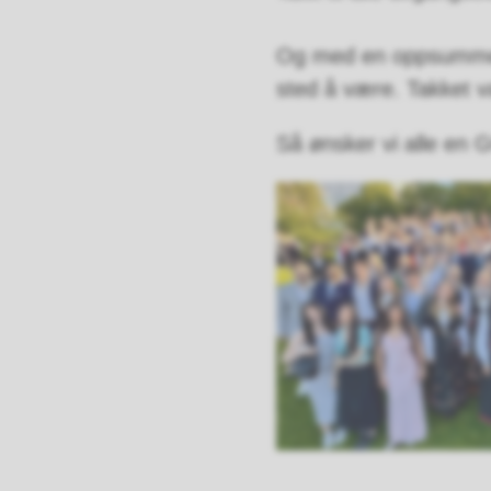
Og med en oppsummerin
sted å være. Takket 
Så ønsker vi alle e