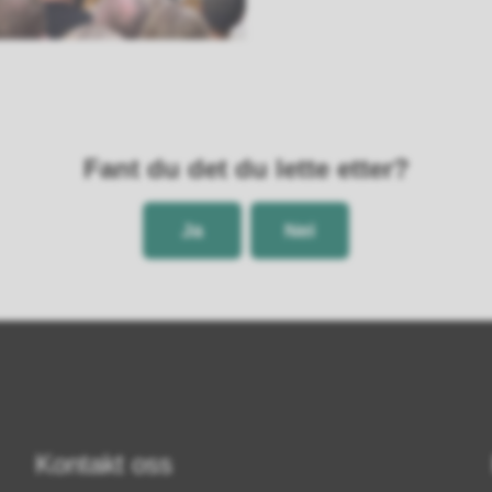
Fant du det du lette etter?
Ja
Nei
Kontakt oss