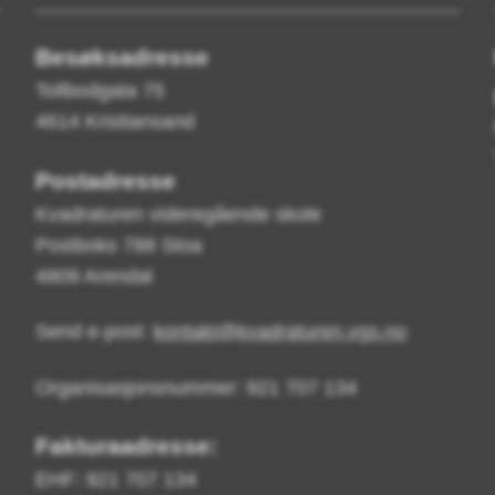
Besøksadresse
Tollbodgata 75
4614 Kristiansand
Postadresse
Kvadraturen videregående skole
Postboks 788 Stoa
4809 Arendal
Send e-post:
kontakt@kvadraturen.vgs.no
Organisasjonsnummer: 921 707 134
Fakturaadresse:
EHF: 921 707 134