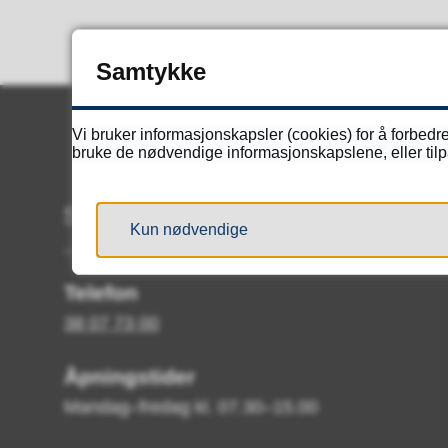
Samtykke
Vi bruker informasjonskapsler (cookies) for å forbedre
bruke de nødvendige informasjonskapslene, eller tilpa
Servicetorget
Kun nødvendige
Telefon
38 07 73 00
Åpningstider
Mandag–fredag kl. 07.30–15.00