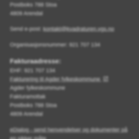
Postboks 788 Stoa
4809 Arendal
Send e-post:
kontakt@kvadraturen.vgs.no
Organisasjonsnummer: 921 707 134
Fakturaadresse:
EHF: 921 707 134
Fakturering til Agder fylkeskommune
Agder fylkeskommune
Fakturamottak
Postboks 788 Stoa
4809 Arendal
eDialog - send henvendelser og dokumenter på
en sikker måte