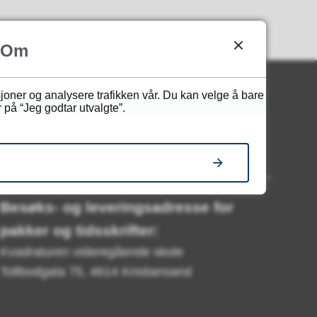
Om
sjoner og analysere trafikken vår. Du kan velge å bare
 på “Jeg godtar utvalgte”.
Her finner du oss
Besøks- og leveringsadresse for
pakker og tidsskrifter:
Kvadraturen videregående skole
Tollbodgata 75, 4614 Kristiansand