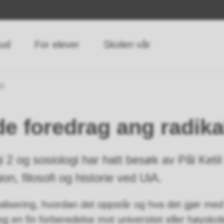
bud
For elever
Skolen vår
ng
 foredrag ang radika
i 2 og sosiologi har hatt besøk av Pål Ketil
igion, filosofi og historie ved UiA.
lisering, hvordan det oppstår og hva det gjør med
 en fin forberedelse mot universitet eller høyskol