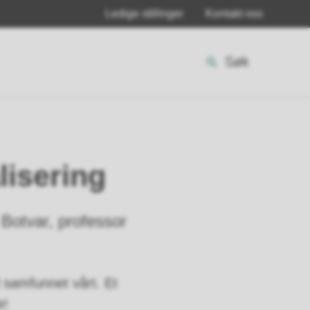
Ledige stillinger
Kontakt oss
Søk
lisering
 Botvar, professor
 samfunnet vårt. Et
e!