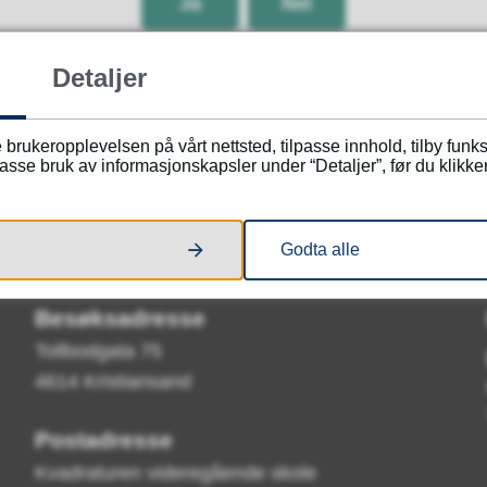
Ja
Nei
Detaljer
 brukeropplevelsen på vårt nettsted, tilpasse innhold, tilby funk
sse bruk av informasjonskapsler under “Detaljer”, før du klikker
Kontakt oss
Godta alle
Besøksadresse
Tollbodgata 75
4614 Kristiansand
Postadresse
Kvadraturen videregående skole