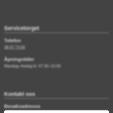
Servicetorget
Telefon
38 07 73 00
Åpningstider
Mandag–fredag kl. 07.30–15.00
Kontakt oss
Besøksadresse