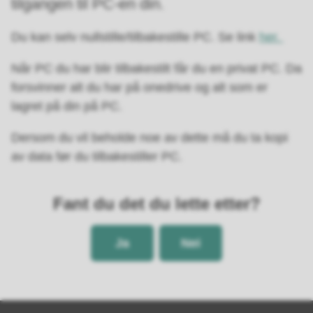
tilgangen til PC-en din.
Du kan selv nullstille/tilbakestille PC. Se link
her.
Når PC du har blir tilbakestilt får du en privat PC. Da
forsvinner alt du har på onedrive og alt som er
lagret på din på PC.
Dersom du vil beholde noe av dette må du ta kopi
av data før du tilbakestiller PC.
Fant du det du lette etter?
Ja
Nei