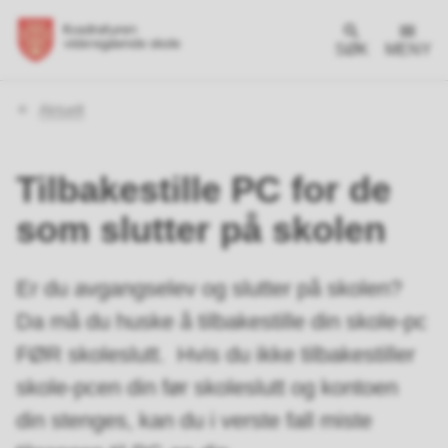
SØK
MENY
Du
Aktuelt
er
her:
Tilbakestille PC for de
som slutter på skolen
Er du avgangselev og slutter på skolen?
Da må du huske å tilbakestille din skole-pc
FØR skoleslutt. Hvis du ikke tilbakestiller
skole-pcen din før skoleslutt og kontoen
din stenges, kan du i verste fall miste