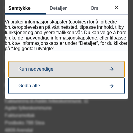
Tollbodgata 75
4614 Kristiansand
Samtykke
Detaljer
Om
Postadresse
Vi bruker informasjonskapsler (cookies) for å forbedre
brukeropplevelsen på vårt nettsted, tilpasse innhold, tilby
Kvadraturen videregående skole
funksjoner og analysere trafikken vår. Du kan velge å bare
Postboks 788 Stoa
bruke de nødvendige informasjonskapslene, eller tilpasse
bruk av informasjonskapsler under “Detaljer”, før du klikker
4809 Arendal
på “Jeg godtar utvalgte”.
Send e-post:
kontakt@kvadraturen.vgs.no
Kun nødvendige
Organisasjonsnummer: 921 707 134
Fakturaadresse:
Godta alle
EHF: 921 707 134
Fakturering til Agder fylkeskommune
Agder fylkeskommune
Fakturamottak
Postboks 788 Stoa
4809 Arendal