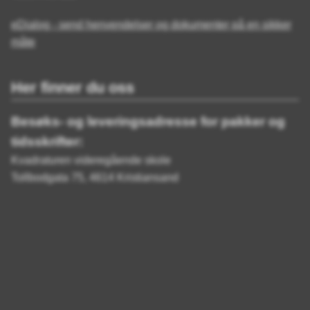
eDialog - send henvendelser og dokumenter på en sikker
måte
Her finner du oss
Besøks- og leveringsadresse for pakker og
tidsskrifter:
Kvadraturen videregående skole
Tollbodgata 75, 4614 Kristiansand