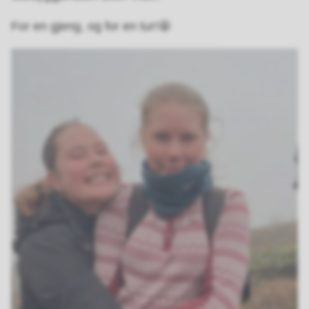
For en gjeng, og for en tur!🤩