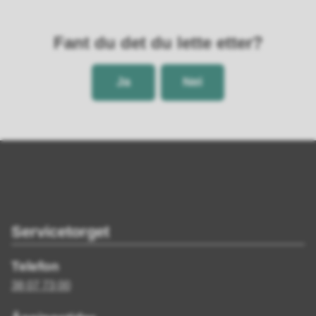
Fant du det du lette etter?
Ja
Nei
Servicetorget
Telefon
38 07 73 00