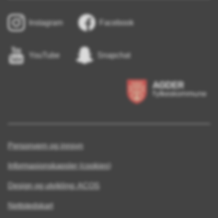
Instagram
Facebook
YouTube
Snapchat
Personvern og innsyn
Informasjonskapsler (cookies)
Design og utvikling: ACOS
Nettstedskart