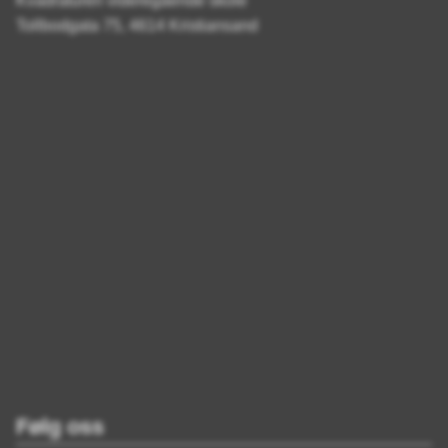
Kvadraturen videregående skole
Tollbodgata 75, 4614 Kristiansand
Følg oss