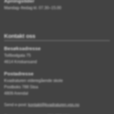
Åpningstider
Mandag–fredag kl. 07.30–15.00
Kontakt oss
Besøksadresse
Tollbodgata 75
4614 Kristiansand
Postadresse
Kvadraturen videregående skole
Postboks 788 Stoa
4809 Arendal
Send e-post:
kontakt@kvadraturen.vgs.no