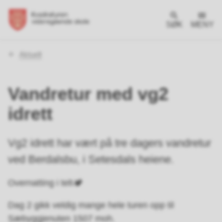
SØK
MENY
Du
Aktuelt
er
her:
Vandretur med vg2
idrett
Vg2 idrett har vært på tre dagers vandretur
ved Berdalsbu, i Setesdals heiene.
Overnatting i telt🏕️
Dag 2 gikk veldig mange hele turen opp til
Sæbyggjenuten 1507 moh.