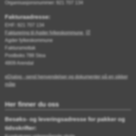
Organisasjonsnummer: 921 707 134
Fakturaadresse:
EHF: 921 707 134
Fakturering til Agder fylkeskommune
Agder fylkeskommune
Fakturamottak
Postboks 788 Stoa
4809 Arendal
eDialog - send henvendelser og dokumenter på en sikker
måte
Her finner du oss
Besøks- og leveringsadresse for pakker og
tidsskrifter: